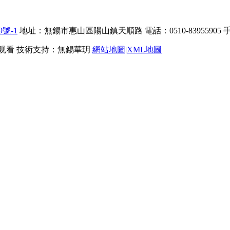
9號-1
地址：無錫市惠山區陽山鎮天順路 電話：0510-83955905 手機
看 技術支持：無錫華玥
網站地圖
|
XML地圖