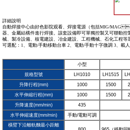
詳細說明
自動焊接中心由好色影院观看、焊接電源（包括MIG/MAG
器、金屬結構件進行焊接。該套設備即可單獨控製又可聯動控製。
械、製冷設備、核電建設、冶金建設、工程機械、石化工程
可選配：1、電動/手動移動台車 2、電動/手動十字微調 3、載
小型
規格型號
LH1010
LH1515
LH
升降行程(mm)
1000
1500
水平伸縮行程(mm)
1000
1500
升降速度(mm/min)
435
水平伸縮速度(mm/min)
手動/電動可調
橫臂下沿離軌麵最小距離
800
965（移動回