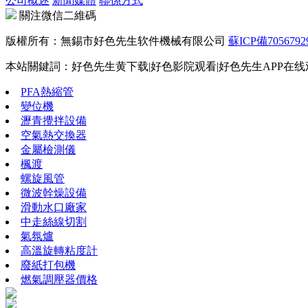
公司概述
新聞媒體
聯係方式
關注微信二維碼
版權所有：無錫市好色先生软件機械有限公司
蘇ICP備7056792
本站關鍵詞：好色先生黄下载|好色影院观看|好色先生APP在线观
PFA熱縮管
變位機
瀝青攪拌設備
空氣熱交換器
金屬檢測儀
楓渡
螺旋風管
微波幹燥設備
滑動水口廠家
中走絲線切割
氣氛爐
高溫旋轉粘度計
廢紙打包機
燃氣調壓器價格