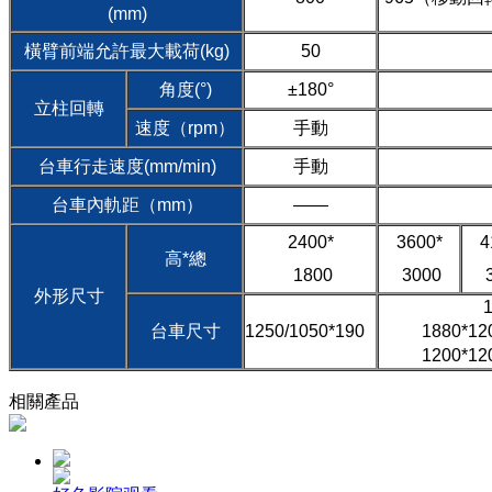
(mm)
橫臂前端允許最大載荷(kg)
50
角度(°)
±180°
立柱回轉
速度（rpm）
手動
台車行走速度(mm/min)
手動
台車內軌距（mm）
——
2400*
3600*
4
高*總
1800
3000
3
外形尺寸
台車尺寸
1250/1050*190
1880*
1200*
相關產品