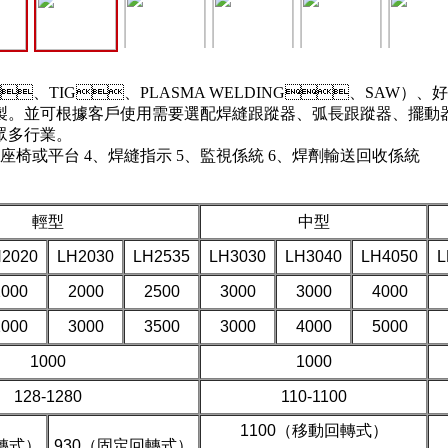
、TIG、PLASMA WELDING、SAW）
並可根據客戶使用需要選配焊縫跟蹤器、弧長跟蹤器、擺動器
等眾多行業。
人座椅或平台 4、焊縫指示 5、監視係統 6、焊劑輸送回收係統
輕型
中型
2020
LH2030
LH2535
LH3030
LH3040
LH4050
L
2000
2000
2500
3000
3000
4000
2000
3000
3500
3000
4000
5000
1000
1000
128-1280
110-1100
1100（移動回轉式）
轉式）
930（固定回轉式）