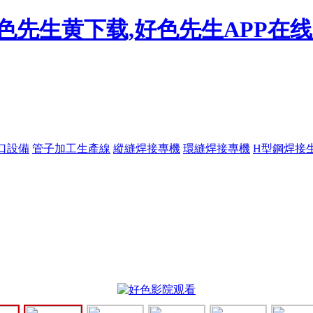
色先生黄下载,好色先生APP在
口設備
管子加工生產線
縱縫焊接專機
環縫焊接專機
H型鋼焊接